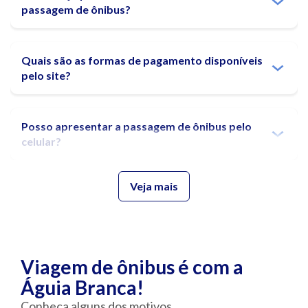
passagem de ônibus?
Quais são as
formas de pagamento
disponíveis
pelo site?
Posso apresentar a
passagem de ônibus
pelo
celular?
Veja mais
A partir de quantos anos crianças podem viajar
sozinhas de ônibus?
Posso transferir minha passagem de ônibus
Viagem de ônibus é com a
para outra pessoa?
Águia Branca!
Conheça alguns dos motivos