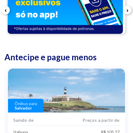
‹
›
Antecipe e pague menos
Ônibus para
Salvador
Saindo de
Preços a partir de
Itabuna
R$ 105,27