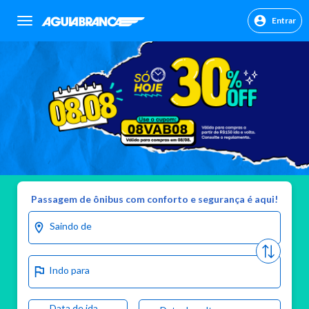
Entrar
sr.header.toggle.navigation
Passagem de ônibus com conforto e segurança é aqui!
Saindo de
Indo para
Data de ida