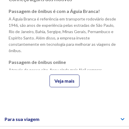
A partir de quantos anos crianças pagam
Passagem de ônibus é com a Águia Branca!
passagem de ônibus?
A Águia Branca é referência em transporte rodoviário desde
1946, são anos de experiência pelas estradas de São Paulo,
Rio de Janeiro, Bahia, Sergipe, Minas Gerais, Pernambuco e
Posso viajar com meu animal de estimação?
Espírito Santo. Além disso, a empresa investe
constantemente em tecnologia para melhorar as viagens de
ônibus.
Posso comprar passagem para outra pessoa
Passagem de ônibus online
viajar?
Através do nosso site, ficou ainda mais fácil comprar
passagem de ônibus online! Você pode viajar com a Passagem
Veja mais
Digital sem precisar imprimir, ou ir até uma agência para validá-
Com quanto tempo de antecedência devo
la.O procedimento é simples, basta apresentar o QR Code no
chegar para embarcar?
momento do embarque junto a um documento de
identificação válido.
Quanto está a passagem de ônibus?
Benefícios de viajar de ônibus
Para sua viagem
E os benefícios de viajar com a Águia Branca não param por aí.
Segurança e conforto são primordiais e nossos ônibus foram