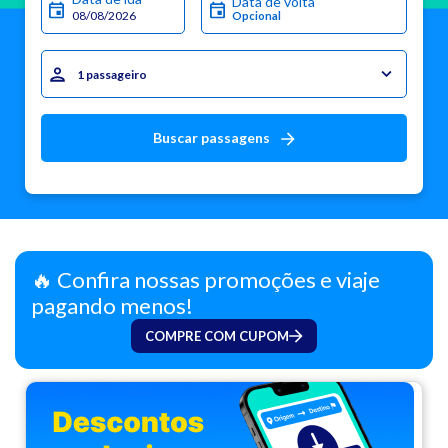
Data de volta
1 passageiro
Buscar passagens
🔥 Confira nossas promoções e viaje
pagando menos!
COMPRE COM CUPOM