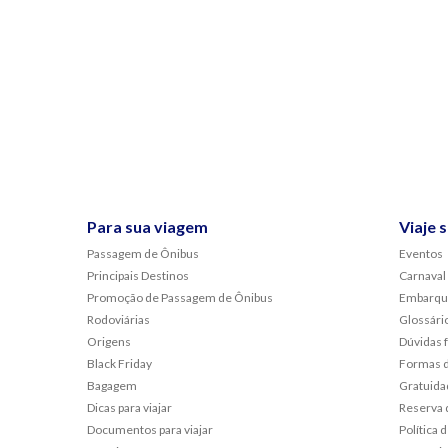
Para sua viagem
Viaje 
Passagem de Ônibus
Eventos
Principais Destinos
Carnaval
Promoção de Passagem de Ônibus
Embarqu
Rodoviárias
Glossári
Origens
Dúvidas 
Black Friday
Formas 
Bagagem
Gratuida
Dicas para viajar
Reserva 
Documentos para viajar
Política