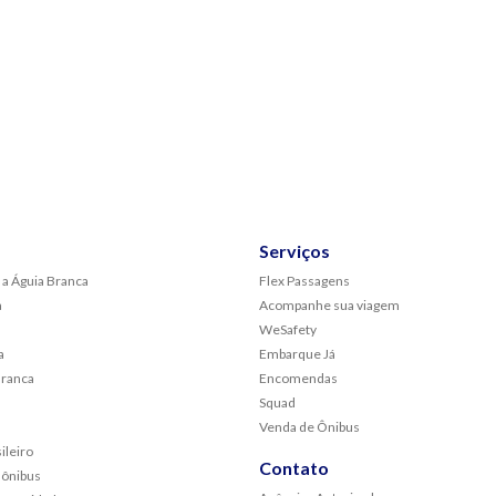
Serviços
 a Águia Branca
Flex Passagens
a
Acompanhe sua viagem
WeSafety
a
Embarque Já
Branca
Encomendas
Squad
Venda de Ônibus
ileiro
Contato
 ônibus