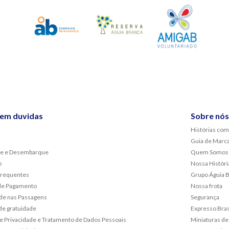
sem duvidas
Sobre nós
Histórias com
Guia de Marc
e e Desembarque
Quem Somos
o
Nossa Históri
frequentes
Grupo Águia 
de Pagamento
Nossa frota
de nas Passagens
Segurança
de gratuidade
Expresso Bras
 de Privacidade e Tratamento de Dados Pessoais
Miniaturas de