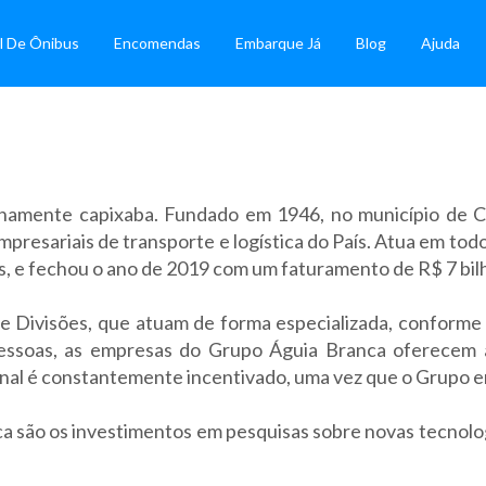
l De Ônibus
Encomendas
Embarque Já
Blog
Ajuda
mente capixaba. Fundado em 1946, no município de Col
esariais de transporte e logística do País. Atua em todo o
os, e fechou o ano de 2019 com um faturamento de R$ 7 bil
de Divisões, que atuam de forma especializada, conforme
pessoas, as empresas do Grupo Águia Branca oferecem a
ional é constantemente incentivado, uma vez que o Grupo 
 são os investimentos em pesquisas sobre novas tecnolog