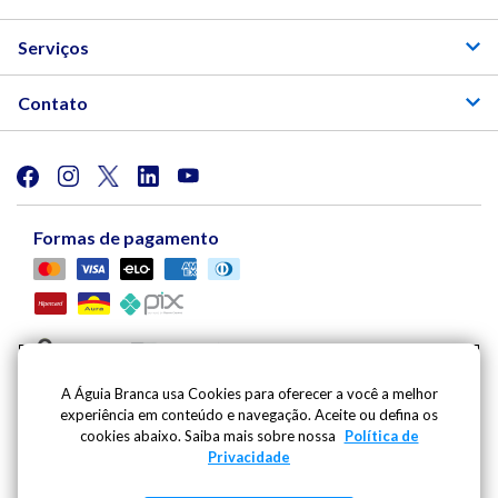
Serviços
Contato
Formas de pagamento
A Águia Branca usa Cookies para oferecer a você a melhor
experiência em conteúdo e navegação. Aceite ou defina os
Viação Águia Branca S.A. | Av. Mario Gurgel, 5030 |
cookies abaixo. Saiba mais sobre nossa
Política de
Cariacica - ES - CEP: 29148-901 - CNPJ: 27.486.182/0001-
Privacidade
09