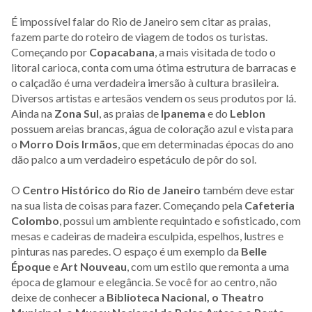
É impossível falar do Rio de Janeiro sem citar as praias,
fazem parte do roteiro de viagem de todos os turistas.
Começando por
Copacabana
, a mais visitada de todo o
litoral carioca, conta com uma ótima estrutura de barracas e
o calçadão é uma verdadeira imersão à cultura brasileira.
Diversos artistas e artesãos vendem os seus produtos por lá.
Ainda na
Zona Sul
, as praias de
Ipanema
e do
Leblon
possuem areias brancas, água de coloração azul e vista para
o
Morro Dois Irmãos
, que em determinadas épocas do ano
dão palco a um verdadeiro espetáculo de pôr do sol.
O
Centro Histórico do Rio de Janeiro
também deve estar
na sua lista de coisas para fazer. Começando pela
Cafeteria
Colombo
, possui um ambiente requintado e sofisticado, com
mesas e cadeiras de madeira esculpida, espelhos, lustres e
pinturas nas paredes. O espaço é um exemplo da
Belle
Époque
e
Art Nouveau
, com um estilo que remonta a uma
época de glamour e elegância. Se você for ao centro, não
deixe de conhecer a
Biblioteca Nacional, o Theatro