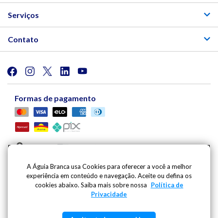
Serviços
Contato
Formas de pagamento
A Águia Branca usa Cookies para oferecer a você a melhor
experiência em conteúdo e navegação. Aceite ou defina os
Viação Águia Branca S.A. | Av. Mario Gurgel, 5030 |
cookies abaixo. Saiba mais sobre nossa
Política de
Cariacica - ES - CEP: 29148-901 - CNPJ: 27.486.182/0001-
Privacidade
09
Inscricao Estadual: 080.444.20-2 | Whatsapp:
(27) 99796-