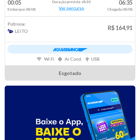
00:05
06:35
Duração prevista: 6h30
Ver percurso
Embarque 08/08
Chegada 08/08
Poltrona:
R$ 164,91
LEITO
Wi-Fi
Ar Cond.
USB
Esgotado