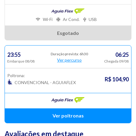
Wi-Fi
Ar Cond.
USB
Esgotado
23:55
06:25
Duração prevista: 6h30
Ver percurso
Embarque 08/08
Chegada 09/08
Poltrona:
R$ 104,90
CONVENCIONAL - AGUIAFLEX
Ver poltronas
Avaliações em destaque