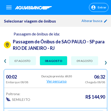
Entrar
sr.header.toggle.navigation
Selecionar viagem de ônibus
Alterar busca
Passagem de ônibus de ida:
Passagem de Ônibus de SAO PAULO - SP para
RIO DE JANEIRO - RJ
❮
07 AGOSTO
08 AGOSTO
09 AGOSTO
❯
00:02
06:32
Duração prevista: 6h30
Ver percurso
Embarque 08/08
Chegada 08/08
Poltrona:
R$ 144,90
SEMILEITO