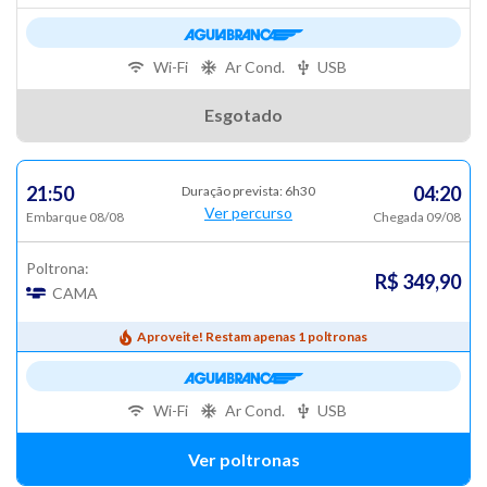
Wi-Fi
Ar Cond.
USB
Esgotado
21:50
04:20
Duração prevista: 6h30
Ver percurso
Embarque 08/08
Chegada 09/08
Poltrona:
R$ 349,90
CAMA
Aproveite! Restam apenas 1 poltronas
Wi-Fi
Ar Cond.
USB
Ver poltronas