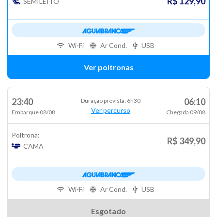
R$ 129,90
SEMILEITO
Wi-Fi
Ar Cond.
USB
Ver poltronas
23:40
06:10
Duração prevista: 6h30
Ver percurso
Embarque 08/08
Chegada 09/08
Poltrona:
R$ 349,90
CAMA
Wi-Fi
Ar Cond.
USB
Esgotado