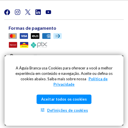
Formas de pagamento
A Águia Branca usa Cookies para oferecer a você a melhor
experiência em conteúdo e navegação. Aceite ou defina os
Viação Águia Branca S.A. | Av. Mario Gurgel, 5030 |
cookies abaixo. Saiba mais sobre nossa
Política de
Cariacica - ES - CEP: 29148-901 - CNPJ: 27.486.182/0001-
Privacidade
09
Inscricao Estadual: 080.444.20-2 | Whatsapp:
(27) 99796-
Aceitar todos os cookies
1991
- SAC | Telefone: 0800 725 1211 |
sac@aguiabranca.com.br
Definições de cookies
2026 @Copyright Grupo Águia Branca