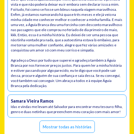
vista e que não poderia deixar eu ir embora sem declarar isso a mim.
Foi tudo, foi como se fosse um bônus naquela viagem maravilhosa.
Enfim, já estamos namorando há quase três meses e ele já veio na
minha cidade me conhecer melhor e conhecer a minha família. E mais
uma vez, a Águia Branca deu uma forcinha com desconto maravilhoso
nas passagens que ele comprou no feriado de dia primeiro de maio,
kkk. Então, essa é a minha história. Eu deixei de ser uma pessoa que
não tinha vontade pra nada, que a autoestima estava lá embaixo, para
me tornar uma mulher confiante, alegre que fez várias amizades e
conquistou um amor só com meu sorriso e simpatia.
Agradeço a Deus por tudo que superei e agradeço também à Águia
Branca por nos fornecer preços justos. Para quem ler a minha história
e estiver passando por algo parecido, eu te digo que você pode sair
dessa, procure alguém de sua confiança e saia dessa. Se eu consegui,
você também vai conseguir. Um abraço a todos e à equipe Águia
Branca pela dedicação.
Samara Vieira Ramos
Idas e vindas me levam até Salvador para encontrar meu tesouro: filha,
genro e duas netinhas que preenchem meu coração com mais amor!
Mostrar todas as histórias