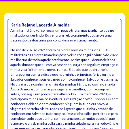
Karla Rejane Lacerda Almeida
A minha história vai começar um pouco triste, mas já adianto que no
final tudo vai ser lindo. Eu venci um relacionamento abusivo e uma
depressão de dois anos por conta desse relacionamento.
No ano de 2020 e 2021 foram os piores anos da minha vida. Eu fui
maltratada das piores maneiras possíveis e consegui no início de 2022
me libertar de todo aquele sofrimento. Assim que eu denunciei toda
aquela situação que eu estava passando, eu já consegui um emprego e
minha vida foi tomando novos rumos. E desde que eu arrumei o
emprego, eu sempre disse que nas minhas primeiras férias eu iria a
Salvador conhecer, pois era meu sonho conhecer Salvador, e assim fiz.
No dia em que confirmei o mês das minhas férias, eu corri no site da
Águia Branca e comprei as passagens, e o melhor, como comprei
antes, consegui um preço maravilhoso, kkk. Em março de 2023, eu
participo na minha maior aventura, a realização do meu sonho. Fui sem
conhecer a cidade e sem conhecer ninguém lá, tudo era novo. A
viagem foi perfeita, visitei todos os lugares que eu tinha vontade de
conhecer em Salvador, tudo mágico. Passei cinco dias perfeitos e, para
completar todo esse sonho, conheci uma pessoa muito especial que
esperava o dia da minha volta para a minha cidade, para ir à rodoviária e
dizer que estava apaixonado por mim, que tinha sido amor à primeira