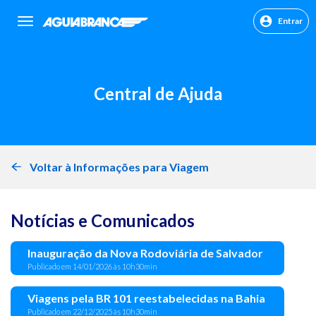
Entrar
sr.header.toggle.navigation
Central de Ajuda
Voltar à Informações para Viagem
Notícias e Comunicados
Inauguração da Nova Rodoviária de Salvador
Publicado em 14/01/2026 às 10h30min
Viagens pela BR 101 reestabelecidas na Bahia
Publicado em 22/12/2025 às 10h30min