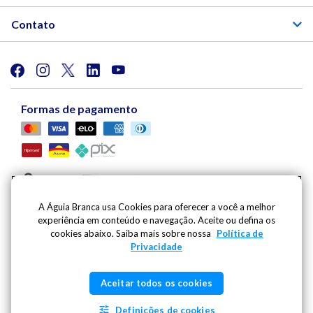
Contato
Formas de pagamento
A Águia Branca usa Cookies para oferecer a você a melhor
experiência em conteúdo e navegação. Aceite ou defina os
Viação Águia Branca S.A. | Av. Mario Gurgel, 5030 |
cookies abaixo. Saiba mais sobre nossa
Política de
Cariacica - ES - CEP: 29148-901 - CNPJ: 27.486.182/0001-
Privacidade
09
Inscricao Estadual: 080.444.20-2 | Whatsapp:
(27) 99796-
Aceitar todos os cookies
1991
- SAC | Telefone: 0800 725 1211 |
sac@aguiabranca.com.br
Definições de cookies