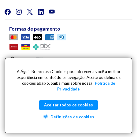
Formas de pagamento
A Águia Branca usa Cookies para oferecer a você a melhor
experiência em conteúdo e navegação. Aceite ou defina os
Viação Águia Branca S.A. | Av. Mario Gurgel, 5030 |
cookies abaixo. Saiba mais sobre nossa
Política de
Cariacica - ES - CEP: 29148-901 - CNPJ: 27.486.182/0001-
Privacidade
09
Inscricao Estadual: 080.444.20-2 | Whatsapp:
(27) 99796-
Aceitar todos os cookies
1991
- SAC | Telefone: 0800 725 1211 |
sac@aguiabranca.com.br
Definições de cookies
2026 @Copyright Grupo Águia Branca