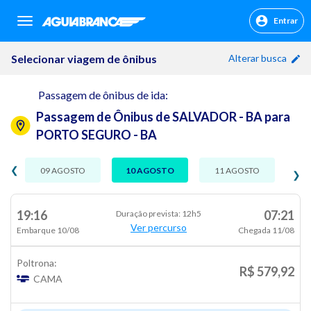
Entrar
sr.header.toggle.navigation
Selecionar viagem de ônibus
Alterar busca
Passagem de ônibus de ida:
Passagem de Ônibus de SALVADOR - BA para
PORTO SEGURO - BA
❮
09 AGOSTO
10 AGOSTO
11 AGOSTO
❯
19:16
07:21
Duração prevista: 12h5
Ver percurso
Embarque 10/08
Chegada 11/08
Poltrona:
R$ 579,92
CAMA