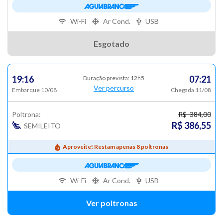
Wi-Fi
Ar Cond.
USB
Esgotado
19:16
07:21
Duração prevista: 12h5
Ver percurso
Embarque 10/08
Chegada 11/08
Poltrona:
R$ 384,00
R$ 386,55
SEMILEITO
Aproveite! Restam apenas 8 poltronas
Wi-Fi
Ar Cond.
USB
Ver poltronas