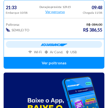
21:33
09:48
Duração prevista: 12h15
Ver percurso
Embarque 10/08
Chegada 11/08
Poltrona:
R$ 384,00
R$ 386,55
SEMILEITO
Wi-Fi
Ar Cond.
USB
Ver poltronas