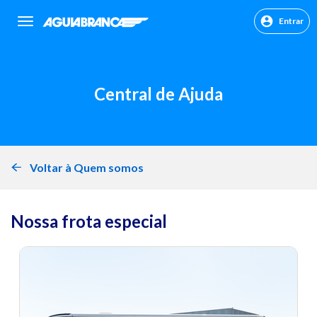
Entrar
sr.header.toggle.navigation
Central de Ajuda
Voltar à Quem somos
Nossa frota especial