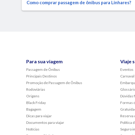
Como comprar passagem de ônibus para Linhares?
Para sua viagem
Viaje 
Passagem de Ônibus
Eventos
Principais Destinos
Carnaval
Promoção de Passagem de Ônibus
Embarqu
Rodoviárias
Glossári
Origens
Dúvidas 
Black Friday
Formas 
Bagagem
Gratuida
Dicas para viajar
Reserva 
Documentos para viajar
Política
Notícias
Seguro i