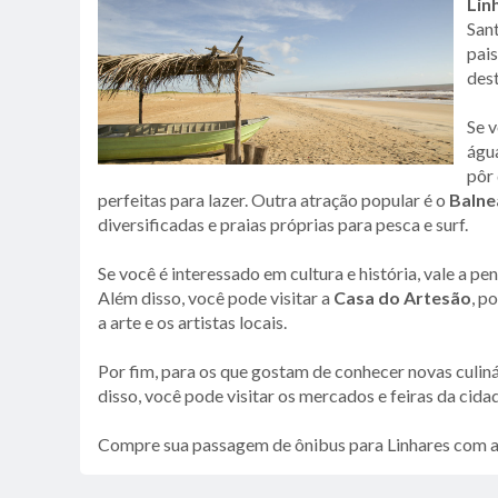
Lin
San
pais
dest
Se v
água
pôr 
perfeitas para lazer. Outra atração popular é o
Balne
diversificadas e praias próprias para pesca e surf.
Se você é interessado em cultura e história, vale a pen
Além disso, você pode visitar a
Casa do Artesão
, p
a arte e os artistas locais.
Por fim, para os que gostam de conhecer novas culiná
disso, você pode visitar os mercados e feiras da cida
Compre sua passagem de ônibus para Linhares com a