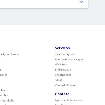
Serviços
 a Águia Branca
Flex Passagens
a
Acompanhe sua viagem
WeSafety
a
Embarque Já
Branca
Encomendas
Squad
Venda de Ônibus
ileiro
Contato
 ônibus
Agências Autorizadas
Integridade