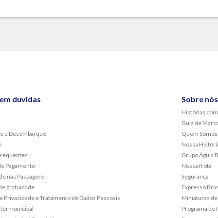
sem duvidas
Sobre nós
Histórias com
Guia de Marc
e e Desembarque
Quem Somos
o
Nossa Históri
frequentes
Grupo Águia 
de Pagamento
Nossa frota
de nas Passagens
Segurança
de gratuidade
Expresso Bras
 de Privacidade e Tratamento de Dados Pessoais
Miniaturas de
ntermunicipal
Programa de 