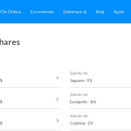
l De Ônibus
Encomendas
Embarque Já
Blog
Ajuda
nhares
Saindo de
ES
Jaguare - ES
Saindo de
ES
Eunápolis - BA
Saindo de
ES
Colatina - ES