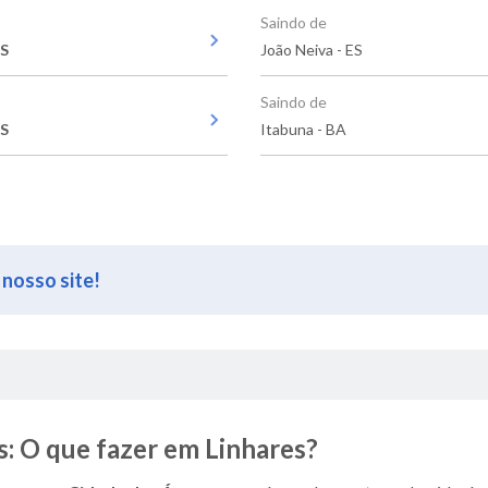
Saindo de
ES
João Neiva - ES
Saindo de
ES
Itabuna - BA
 nosso site!
: O que fazer em Linhares?