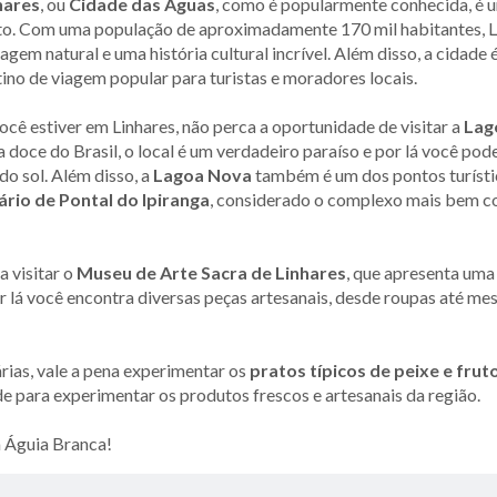
hares
, ou
Cidade das Águas
, como é popularmente conhecida, é u
to. Com uma população de aproximadamente 170 mil habitantes, Li
agem natural e uma história cultural incrível. Além disso, a cidade
ino de viagem popular para turistas e moradores locais.
ocê estiver em Linhares, não perca a oportunidade de visitar a
Lag
 doce do Brasil, o local é um verdadeiro paraíso e por lá você p
do sol. Além disso, a
Lagoa Nova
também é um dos pontos turístic
ário de Pontal do Ipiranga
, considerado o complexo mais bem co
a visitar o
Museu de Arte Sacra de Linhares
, que apresenta uma 
or lá você encontra diversas peças artesanais, desde roupas até me
rias, vale a pena experimentar os
pratos típicos de peixe e fru
de para experimentar os produtos frescos e artesanais da região.
 Águia Branca!