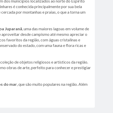
m dos municípios localizados ao norte do Espírito
nhares é conhecida principalmente por sua bela
 é cercada por montanhas e praias, o que a torna um
oa Juparanã
, uma das maiores lagoas em volume de
ode aproveitar desde campismo até mesmo apreciar o
os favoritos da região, com águas cristalinas e
nservado do estado, com uma fauna e flora ricas e
coleção de objetos religiosos e artísticos da região.
smo obras de arte, perfeito para conhecer e prestigiar
tos do mar
, que são muito populares na região. Além