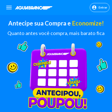
Entrar
sr.header.toggle.navigation
Antecipe sua Compra e
Economize!
Quanto antes você compra, mais barato fica