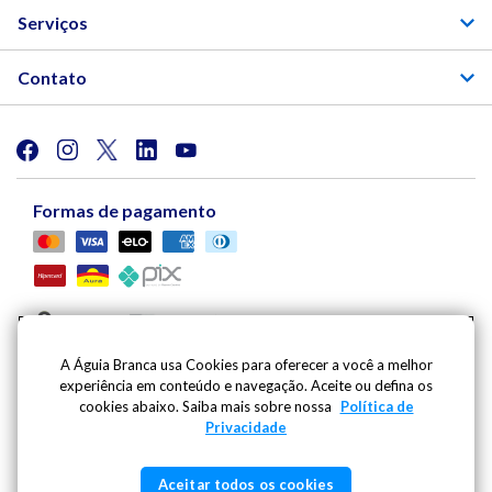
Serviços
Contato
Formas de pagamento
A Águia Branca usa Cookies para oferecer a você a melhor
experiência em conteúdo e navegação. Aceite ou defina os
Viação Águia Branca S.A. | Av. Mario Gurgel, 5030 |
cookies abaixo. Saiba mais sobre nossa
Política de
Cariacica - ES - CEP: 29148-901 - CNPJ: 27.486.182/0001-
Privacidade
09
Inscricao Estadual: 080.444.20-2 | Whatsapp:
(27) 99796-
Aceitar todos os cookies