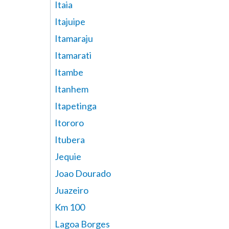
Itaia
Itajuipe
Itamaraju
Itamarati
Itambe
Itanhem
Itapetinga
Itororo
Itubera
Jequie
Joao Dourado
Juazeiro
Km 100
Lagoa Borges