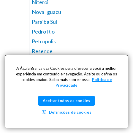
Niteroi
Nova Iguacu
Paraiba Sul
Pedro Rio
Petropolis
Resende
Rio de Janeiro
A Águia Branca usa Cookies para oferecer a você a melhor
São Joao Meriti
experiência em conteúdo e navegação. Aceite ou defina os
cookies abaixo. Saiba mais sobre nossa
Teresopolis
Política de
Privacidade
Tres Rios
Vassouras
Aceitar todos os cookies
Volta Redonda
Definições de cookies
Werneck