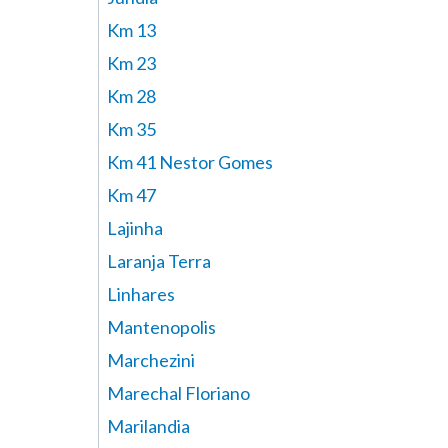
Km 13
Km 23
Km 28
Km 35
Km 41 Nestor Gomes
Km 47
Lajinha
Laranja Terra
Linhares
Mantenopolis
Marchezini
Marechal Floriano
Marilandia