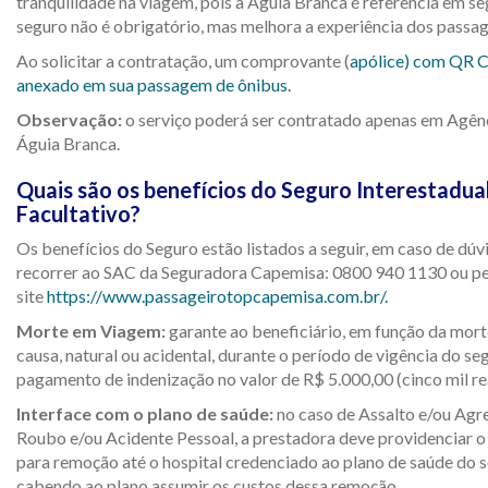
tranquilidade na viagem, pois a Águia Branca é referência em s
seguro não é obrigatório, mas melhora a experiência dos passag
Ao solicitar a contratação, um comprovante (
apólice) com QR C
anexado em sua passagem de ônibus.
Observação:
o serviço poderá ser contratado apenas em Agênc
Águia Branca.
Quais são os benefícios do Seguro Interestadua
Facultativo?
Os benefícios do Seguro estão listados a seguir, em caso de dúv
recorrer ao SAC da Seguradora Capemisa: 0800 940 1130 ou p
site
https://www.passageirotopcapemisa.com.br/.
Morte em Viagem:
garante ao beneficiário, em função da mort
causa, natural ou acidental, durante o período de vigência do se
pagamento de indenização no valor de R$ 5.000,00 (cinco mil rea
Interface com o plano de saúde:
no caso de Assalto e/ou Agre
Roubo e/ou Acidente Pessoal, a prestadora deve providenciar 
para remoção até o hospital credenciado ao plano de saúde do 
cabendo ao plano assumir os custos dessa remoção.