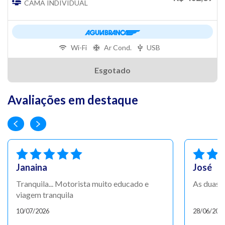
CAMA INDIVIDUAL
Wi-Fi
Ar Cond.
USB
Esgotado
Avaliações em destaque
Janaina
José
Tranquila... Motorista muito educado e
As duas 
viagem tranquila
10/07/2026
28/06/202