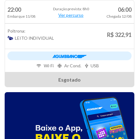
22:00
06:00
Duração prevista: 8h0
Ver percurso
Embarque 11/08
Chegada 12/08
Poltrona:
R$ 322,91
LEITO INDIVIDUAL
Wi-Fi
Ar Cond.
USB
Esgotado