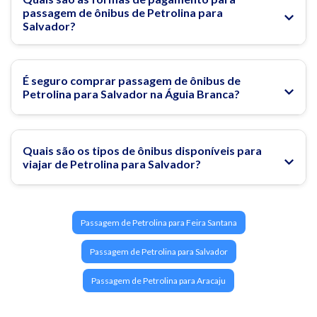
passagem de ônibus de Petrolina para
Passagem de ônibus para Salvador
Salvador?
Conheça 10 museus imperdíveis para conhecer em
Salvador!
É seguro comprar passagem de ônibus de
Conheça o Pelourinho: O cartão-postal mais famoso de
Petrolina para Salvador na Águia Branca?
Salvador!
Quais são os tipos de ônibus disponíveis para
viajar de Petrolina para Salvador?
Passagem de Petrolina para Feira Santana
Passagem de Petrolina para Salvador
Passagem de Petrolina para Aracaju