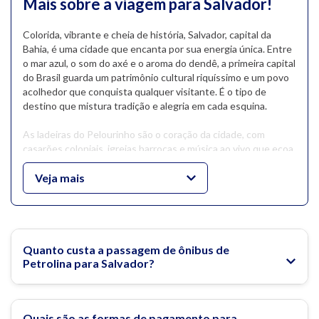
Mais sobre a viagem para Salvador!
Colorida, vibrante e cheia de história, Salvador, capital da
Bahia, é uma cidade que encanta por sua energia única. Entre
o mar azul, o som do axé e o aroma do dendê, a primeira capital
do Brasil guarda um patrimônio cultural riquíssimo e um povo
acolhedor que conquista qualquer visitante. É o tipo de
destino que mistura tradição e alegria em cada esquina.
As ladeiras do Pelourinho são o coração da cidade, com
casarões coloniais, igrejas barrocas e música ao vivo que ecoa
pelas ruas de paralelepípedo. As praias também são um
espetáculo à parte: a Praia do Farol da Barra é perfeita para
Veja mais
curtir o pôr do sol, enquanto Itapuã e Stella Maris convidam
ao descanso à beira-mar. E é claro, não dá para sair de Salvador
sem provar um bom acarajé ou visitar o Elevador Lacerda, de
onde se tem uma das vistas mais bonitas da Baía de Todos-
os-Santos.
Quanto custa a passagem de ônibus de
Petrolina para Salvador?
Rodoviária de Salvador
O que fazer em Salvador?
Quais são as formas de pagamento para