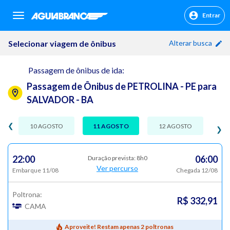
Entrar
sr.header.toggle.navigation
Selecionar viagem de ônibus
Alterar busca
Passagem de ônibus de ida:
Passagem de Ônibus de PETROLINA - PE para
SALVADOR - BA
❮
10 AGOSTO
11 AGOSTO
12 AGOSTO
❯
22:00
06:00
Duração prevista: 8h0
Ver percurso
Embarque 11/08
Chegada 12/08
Poltrona:
R$ 332,91
CAMA
Aproveite! Restam apenas 2 poltronas