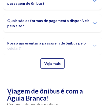
passagem de ônibus?
Quais são as
formas de pagamento
disponíveis
pelo site?
Posso apresentar a
passagem de ônibus
pelo
celular?
Veja mais
A partir de quantos anos crianças podem viajar
sozinhas de ônibus?
Posso transferir minha passagem de ônibus
Viagem de ônibus é com a
para outra pessoa?
Águia Branca!
Conheça alguns dos motivos