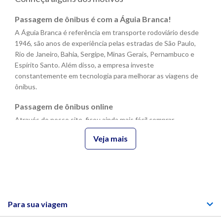
A partir de quantos anos crianças pagam
Passagem de ônibus é com a Águia Branca!
passagem de ônibus?
A Águia Branca é referência em transporte rodoviário desde
1946, são anos de experiência pelas estradas de São Paulo,
Rio de Janeiro, Bahia, Sergipe, Minas Gerais, Pernambuco e
Posso viajar com meu animal de estimação?
Espírito Santo. Além disso, a empresa investe
constantemente em tecnologia para melhorar as viagens de
ônibus.
Posso comprar passagem para outra pessoa
Passagem de ônibus online
viajar?
Através do nosso site, ficou ainda mais fácil comprar
passagem de ônibus online! Você pode viajar com a Passagem
Veja mais
Digital sem precisar imprimir, ou ir até uma agência para validá-
Com quanto tempo de antecedência devo
la.O procedimento é simples, basta apresentar o QR Code no
chegar para embarcar?
momento do embarque junto a um documento de
identificação válido.
Quanto está a passagem de ônibus?
Benefícios de viajar de ônibus
Para sua viagem
E os benefícios de viajar com a Águia Branca não param por aí.
Segurança e conforto são primordiais e nossos ônibus foram