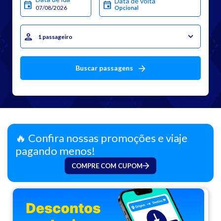
Data de volta
1 passageiro
Buscar passagens
🔥 Confira nossas promoções e viaje
pagando menos!
COMPRE COM CUPOM