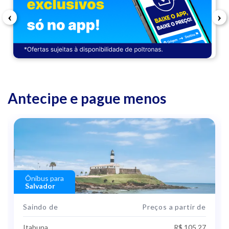
‹
›
Antecipe e pague menos
Ônibus para
Salvador
Saindo de
Preços a partir de
Itabuna
R$ 105,27