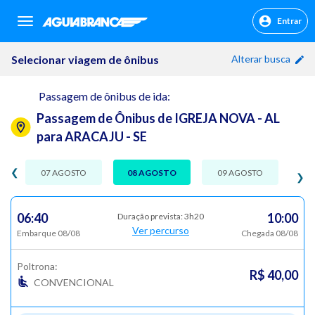
Entrar
sr.header.toggle.navigation
Selecionar viagem de ônibus
Alterar busca
Passagem de ônibus de ida:
Passagem de Ônibus de IGREJA NOVA - AL
para ARACAJU - SE
❮
07 AGOSTO
08 AGOSTO
09 AGOSTO
❯
06:40
10:00
Duração prevista: 3h20
Ver percurso
Embarque 08/08
Chegada 08/08
Poltrona:
R$ 40,00
CONVENCIONAL