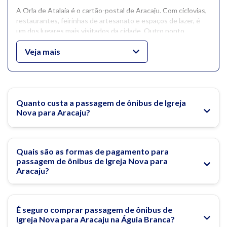
A Orla de Atalaia é o cartão-postal de Aracaju. Com ciclovias,
restaurantes, feirinhas de artesanato e espaços de lazer, é
um dos lugares mais visitados da cidade. Outro ponto
imperdível é o Museu da Gente Sergipana, que mostra de
forma interativa a cultura e as tradições locais. Já para quem
Veja mais
gosta de natureza, o pôr do sol no Morro do Urubu e as praias
como a do Refúgio e a do Saco são experiências
inesquecíveis.
Aracaju também é conhecida pela gastronomia típica. O
Quanto custa a passagem de ônibus de Igreja
caranguejo é um dos pratos mais famosos e pode ser
Nova para Aracaju?
degustado em diversos bares e restaurantes da cidade,
especialmente ao longo da Orla.
Quais são as formas de pagamento para
O que fazer em Aracaju?
passagem de ônibus de Igreja Nova para
Aracaju?
Rodoviária de Aracaju
Passagem de Ônibus para Aracaju
É seguro comprar passagem de ônibus de
Igreja Nova para Aracaju na Águia Branca?