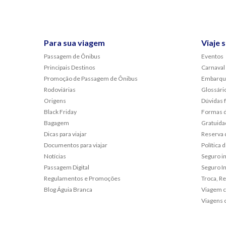
Para sua viagem
Viaje 
Passagem de Ônibus
Eventos
Principais Destinos
Carnaval
Promoção de Passagem de Ônibus
Embarqu
Rodoviárias
Glossári
Origens
Dúvidas 
Black Friday
Formas 
Bagagem
Gratuida
Dicas para viajar
Reserva 
Documentos para viajar
Política
Notícias
Seguro i
Passagem Digital
Seguro In
Regulamentos e Promoções
Troca, R
Blog Águia Branca
Viagem c
Viagens 