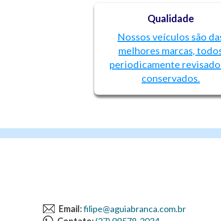
Qualidade
Nossos veículos são da
melhores marcas, todo
periodicamente revisado
conservados.
Email:
filipe@aguiabranca.com.br
Contato:
(27) 99578-3034