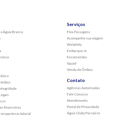
Serviços
 a Águia Branca
Flex Passagens
a
Acompanhe sua viagem
WeSafety
a
Embarque Já
Branca
Encomendas
Squad
Venda de Ônibus
ileiro
Contato
 ônibus
Agências Autorizadas
Integridade
Fale Conosco
egais
Atendimento
osco
Portal de Privacidade
s financeiras
Águia Clube Parceiros
ransparência Salarial