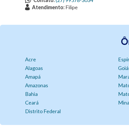
Atendimento:
Filipe
Ô
Acre
Espí
Alagoas
Goiá
Amapá
Mar
Amazonas
Mato
Bahia
Mato
Ceará
Mina
Distrito Federal