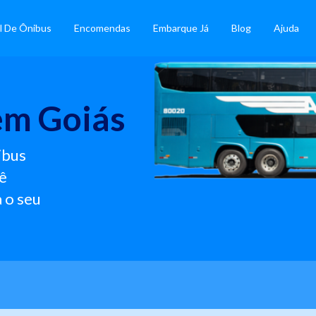
l De Ônibus
Encomendas
Embarque Já
Blog
Ajuda
em Goiás
ibus
ê
 o seu