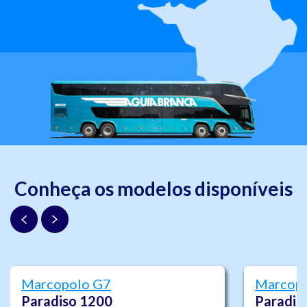
Conheça os modelos disponíveis
Marcopolo G7
Marcop
Paradiso 1200
Paradis