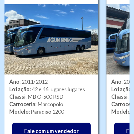
Ano:
2011/2012
Ano:
201
Lotação:
42 e 46 lugares lugares
Lotação:
Chassi:
MB O-500 RSD
Chassi:
M
Carroceria:
Marcopolo
Carrocer
Modelo:
Paradiso 1200
Modelo:
Fale com um vendedor
Fa