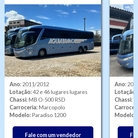
Ano:
2011/2012
Ano:
201
Lotação:
42 e 46 lugares lugares
Lotação:
Chassi:
MB O-500 RSD
Chassi:
M
Carroceria:
Marcopolo
Carrocer
Modelo:
Paradiso 1200
Modelo:
Fale com um vendedor
Fa