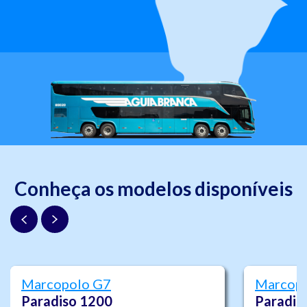
Conheça os modelos disponíveis
Marcopolo G7
Marcop
Paradiso 1200
Paradis