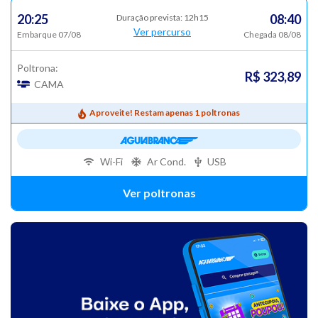
20:25
08:40
Duração prevista: 12h15
Ver percurso
Embarque 07/08
Chegada 08/08
Poltrona:
R$ 323,89
CAMA
Aproveite! Restam apenas 1 poltronas
Wi-Fi
Ar Cond.
USB
Ver poltronas