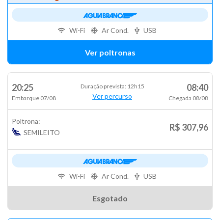
Wi-Fi
Ar Cond.
USB
Ver poltronas
20:25
08:40
Duração prevista: 12h15
Ver percurso
Embarque 07/08
Chegada 08/08
Poltrona:
R$ 307,96
SEMILEITO
Wi-Fi
Ar Cond.
USB
Esgotado