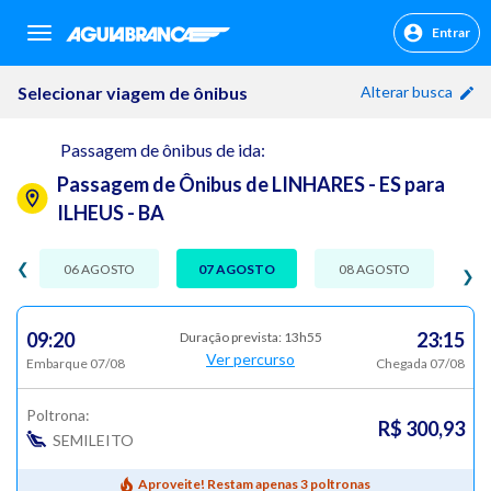
Entrar
sr.header.toggle.navigation
Selecionar viagem de ônibus
Alterar busca
Passagem de ônibus de ida:
Passagem de Ônibus de LINHARES - ES para
ILHEUS - BA
❮
06 AGOSTO
07 AGOSTO
08 AGOSTO
❯
09:20
23:15
Duração prevista: 13h55
Ver percurso
Embarque 07/08
Chegada 07/08
Poltrona:
R$ 300,93
SEMILEITO
Aproveite! Restam apenas 3 poltronas