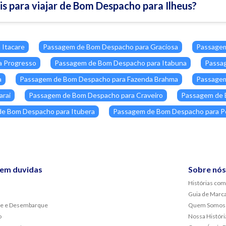
eis para viajar de Bom Despacho para Ilheus?
Itacare
Passagem de Bom Despacho para Graciosa
Passagem
a Progresso
Passagem de Bom Despacho para Itabuna
Passag
a
Passagem de Bom Despacho para Fazenda Brahma
Passagem
rai
Passagem de Bom Despacho para Craveiro
Passagem de 
e Bom Despacho para Itubera
Passagem de Bom Despacho para P
sem duvidas
Sobre nós
Histórias com
Guia de Marc
e e Desembarque
Quem Somos
o
Nossa Históri