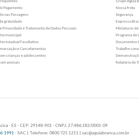
frequentes
Grupo Águia 
de Pagamento
Nossa frota
de nas Passagens
Segurança
de gratuidade
Expresso Bras
 de Privacidade e Tratamento de Dados Pessoais
Miniaturas de
ntermunicipal
Programa de 
terestadual Facultativo
Documentos L
emarcação e Cancelamentos
Trabalhe con
om crianças e adolescentes
Demonstraçõe
com animais
Relatório de T
riacica - ES - CEP: 29148-901 - CNPJ: 27.486.182/0001-09
96-1991
- SAC | Telefone: 0800 725 1211 |
sac@aguiabranca.com.br