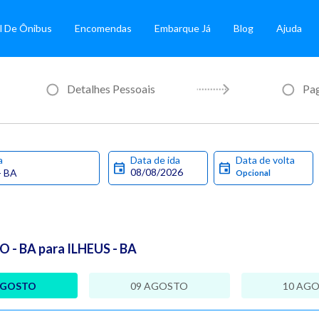
l De Ônibus
Encomendas
Embarque Já
Blog
Ajuda
Detalhes Pessoais
Pa
a
Data de ida
Data de volta
- BA para ILHEUS - BA
AGOSTO
09 AGOSTO
10 AG