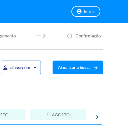
Entrar
gamento
Confirmação
Atualizar a busca
1 Passageiro
OSTO
11 AGOSTO
❯