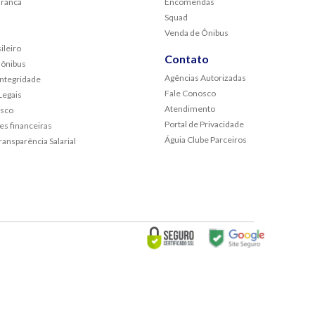
Branca
Encomendas
Squad
Venda de Ônibus
ileiro
Contato
 ônibus
Agências Autorizadas
Integridade
Fale Conosco
egais
Atendimento
osco
Portal de Privacidade
s financeiras
Águia Clube Parceiros
ransparência Salarial