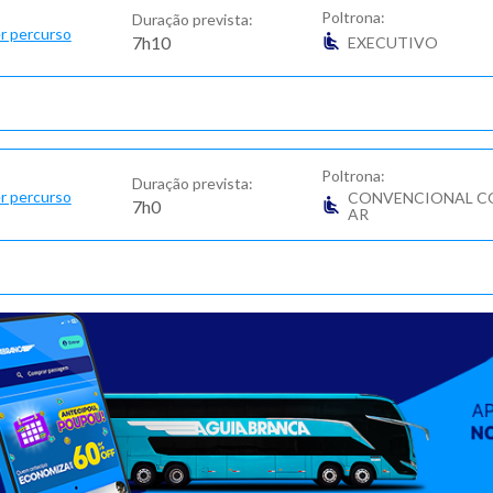
Poltrona:
Duração prevista:
r percurso
7h10
EXECUTIVO
Poltrona:
Duração prevista:
r percurso
CONVENCIONAL C
7h0
AR