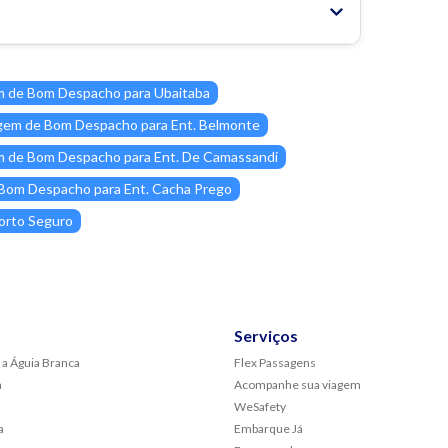
 de Bom Despacho para Ubaitaba
em de Bom Despacho para Ent. Belmonte
 de Bom Despacho para Ent. De Camassandi
Bom Despacho para Ent. Cacha Prego
orto Seguro
Serviços
 a Águia Branca
Flex Passagens
a
Acompanhe sua viagem
WeSafety
a
Embarque Já