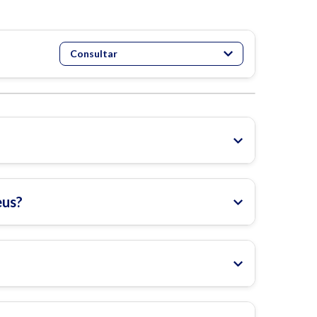
Consultar
eus?