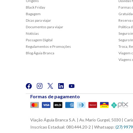
Origens
Dúvidas 
Black Friday
Formas 
Bagagem
Gratuida
Dicas para viajar
Reserva 
Documentos para viajar
Política
Notícias
Seguro i
Passagem Digital
Seguro In
Regulamentos e Promoções
Troca, R
Blog Águia Branca
Viagem c
Viagens 
Formas de pagamento
Viação Águia Branca S.A. | Av. Mario Gurgel, 5030 | Ca
Inscricao Estadual: 080.444.20-2 | Whatsapp:
(27) 997