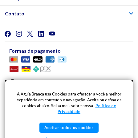
Contato
Formas de pagamento
A Águia Branca usa Cookies para oferecer a você a melhor
experiência em conteúdo e navegação. Aceite ou defina os
Viação Águia Branca S.A. | Av. Mario Gurgel, 5030 |
cookies abaixo. Saiba mais sobre nossa
Política de
Cariacica - ES - CEP: 29148-901 - CNPJ: 27.486.182/0001-
Privacidade
09
Inscricao Estadual: 080.444.20-2 | Whatsapp:
(27) 99796-
Aceitar todos os cookies
1991
- SAC | Telefone: 0800 725 1211 |