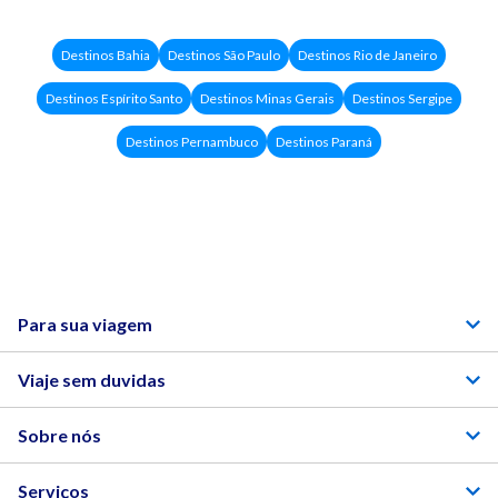
Qual a importância do Dia da Mulher?
Destinos Bahia
Destinos São Paulo
Destinos Rio de Janeiro
Destinos Espírito Santo
Destinos Minas Gerais
Destinos Sergipe
Destinos Pernambuco
Destinos Paraná
Para sua viagem
Viaje sem duvidas
Sobre nós
Serviços