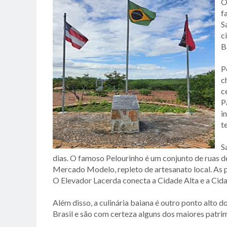
O
f
S
c
B
P
c
c
P
i
t
S
dias. O famoso Pelourinho é um conjunto de ruas de
Mercado Modelo, repleto de artesanato local. As p
O Elevador Lacerda conecta a Cidade Alta e a Cid
Além disso, a culinária baiana é outro ponto alto 
Brasil e são com certeza alguns dos maiores patrim