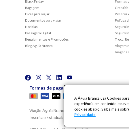
Black Friday
Formas 
Bagagem
Gratuida
Dicas para viajar
Reserva 
Documentos para viajar
Política
Notícias
Seguro i
Passagem Digital
Seguro In
Regulamentos e Promoções
Troca, R
Blog Águia Branca
Viagem c
Viagens 
Formas de pagamento
A Águia Branca usa Cookies para
experiência em conteúdo e naveg
cookies abaixo. Saiba mais sob
Viação Águia Branca S.A. | Av. Mario Gurgel, 5030 | Ca
Privacidade
Inscricao Estadual: 080.444.20-2 | Whatsapp:
(27) 997