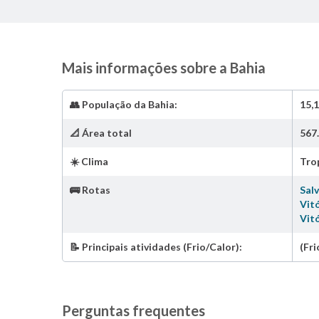
Mais informações sobre a Bahia
👥 População da Bahia:
15,1
📐 Área total
567
☀️ Clima
Tro
🚌 Rotas
Sal
Vitó
Vitó
📝 Principais atividades (Frio/Calor):
(Fri
Perguntas frequentes