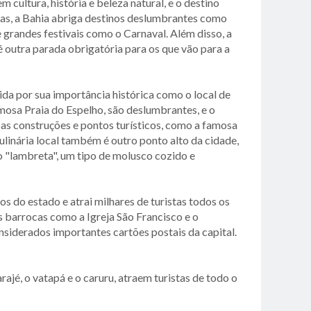
m cultura, história e beleza natural, e o destino
acas, a Bahia abriga destinos deslumbrantes como
 e grandes festivais como o Carnaval. Além disso, a
outra parada obrigatória para os que vão para a
da por sua importância histórica como o local de
mosa Praia do Espelho, são deslumbrantes, e o
as construções e pontos turísticos, como a famosa
linária local também é outro ponto alto da cidade,
 o "lambreta", um tipo de molusco cozido e
os do estado e atrai milhares de turistas todos os
s barrocas como a Igreja São Francisco e o
nsiderados importantes cartões postais da capital.
ajé, o vatapá e o caruru, atraem turistas de todo o