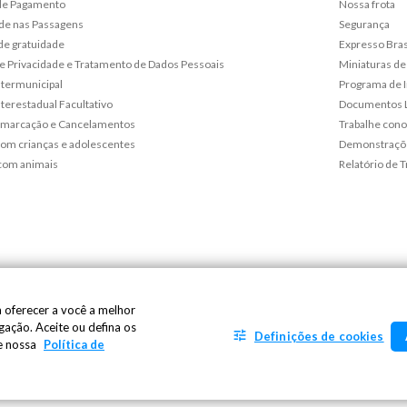
de Pagamento
Nossa frota
de nas Passagens
Segurança
de gratuidade
Expresso Bras
 de Privacidade e Tratamento de Dados Pessoais
Miniaturas de
ntermunicipal
Programa de 
terestadual Facultativo
Documentos L
emarcação e Cancelamentos
Trabalhe con
om crianças e adolescentes
Demonstraçõe
com animais
Relatório de T
 oferecer a você a melhor
ação. Aceite ou defina os
Definições de cookies
re nossa
Política de
riacica - ES - CEP: 29148-901 - CNPJ: 27.486.182/0001-09
96-1991
- SAC | Telefone: 0800 725 1211 |
sac@aguiabranca.com.br