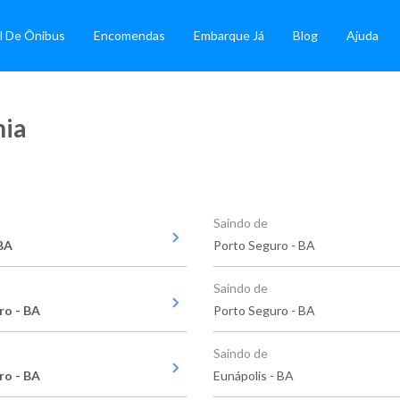
l De Ônibus
Encomendas
Embarque Já
Blog
Ajuda
hia
Saindo de
 BA
Porto Seguro - BA
Saindo de
ro - BA
Porto Seguro - BA
Saindo de
ro - BA
Eunápolis - BA