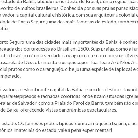
 estado da Bahia, situado no nordeste do Brasil, é uma região rica e
avorito de muitos brasileiros. Conhecida por suas praias paradisí
alvador, a capital cultural e histórica, com sua arquitetura colonial
idade de Porto Seguro, uma das mais famosas do estado, também é 
ahia.
orto Seguro, uma das cidades mais importantes da Bahia, é conheci
hegada dos portugueses ao Brasil em 1500. Suas praias, como a fa
entro histórico é uma verdadeira viagem no tempo com suas divers
assarela do Descobrimento e os quiosques Toa Toa e Axé Moi. A cu
nclui pratos como o caranguejo, o beiju (uma espécie de tapioca) e
emperado.
alvador, a deslumbrante capital da Bahia, é um dos destinos favorit
 paralelepípedos e fachadas coloridas, onde ficam situadas igreja
raias de Salvador, como a Praia do Farol da Barra, também são co
ade Baixa, oferecendo vistas panorâmicas espetaculares.
do estado. Os famosos pratos típicos, como a moqueca baiana, o acar
ônios imateriais do estado, vale a pena experimentar!