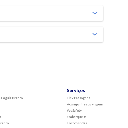
Serviços
 a Águia Branca
Flex Passagens
a
Acompanhe sua viagem
WeSafety
a
Embarque Já
Branca
Encomendas