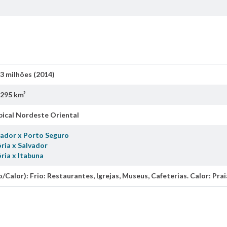
3 milhões (2014)
.295 km²
pical Nordeste Oriental
vador x Porto Seguro
ria x Salvador
ria x Itabuna
o/Calor): Frio: Restaurantes, Igrejas, Museus, Cafeterias. Calor: Prai