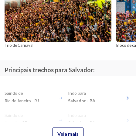
Trio de Carnaval
Bloco de c
Principais trechos para Salvador:
Saindo de
Indo para
Rio de Janeiro - RJ
Salvador - BA
Saindo de
Indo para
Aracaju - SE
Salvador - BA
Veja mais