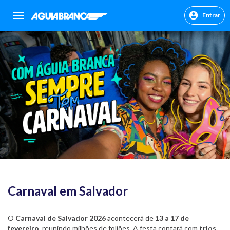
Entrar
sr.header.toggle.navigation
Carnaval em Salvador
O
Carnaval de Salvador 2026
acontecerá de
13 a 17 de
fevereiro
, reunindo milhões de foliões. A festa contará com
trios