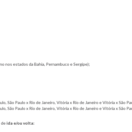
ino nos estados da Bahia, Pernambuco e Sergipe);
o, São Paulo x Rio de Janeiro, Vitória x Rio de Janeiro e Vitória x São Pa
o, São Paulo x Rio de Janeiro, Vitória x Rio de Janeiro e Vitória x São Pa
 de
ida e/ou volta: