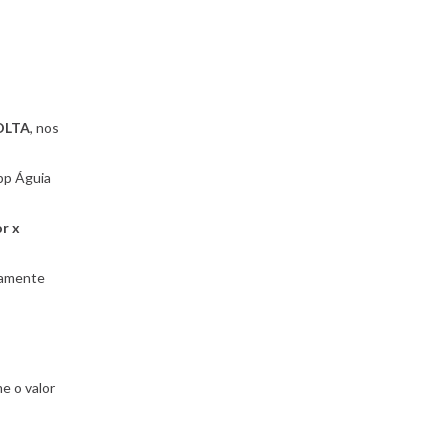
VOLTA
, nos
pp Águia
r x
camente
e o valor