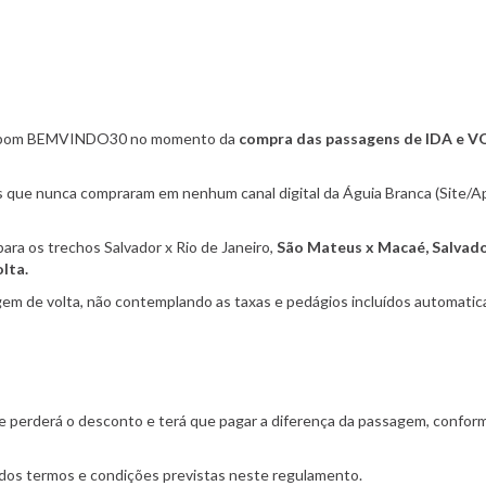
r o cupom BEMVINDO30 no momento da
compra das passagens de IDA e 
es que nunca compraram em nenhum canal digital da Águia Branca (Site/A
ara os trechos Salvador x Rio de Janeiro,
São Mateus x Macaé, Salvado
lta.
agem de volta, não contemplando as taxas e pedágios incluídos automati
te perderá o desconto e terá que pagar a diferença da passagem, conform
 dos termos e condições previstas neste regulamento.