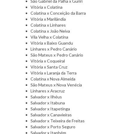
São Gabriel da Palha x Guriri
Vitória x Colatina
Colatina x Conceição da Barra
Vitória x Marilândia
Colatina x Linhares
Colatina x João Neiva
Vila Velha x Colatina
Vitória x Baixo Guandu
Linhares x Pedro Canário
São Mateus x Pedro Canário
Vitória x Coqueiral
Vitória x Santa Cruz
Vitória x Laranja da Terra
Colatina x Nova Almeida
São Mateus x Nova Venécia
Linhares x Aracruz
Salvador x Ilhéus
Salvador x Itabuna
Salvador x Itapetinga
Salvador x Canavieiras
Salvador x Teixeira de Freitas
Salvador x Porto Seguro
Salvador x Itanhém