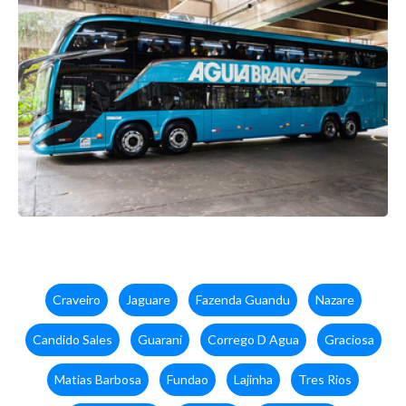
Craveiro
Jaguare
Fazenda Guandu
Nazare
Candido Sales
Guarani
Corrego D Agua
Graciosa
Matias Barbosa
Fundao
Lajinha
Tres Rios