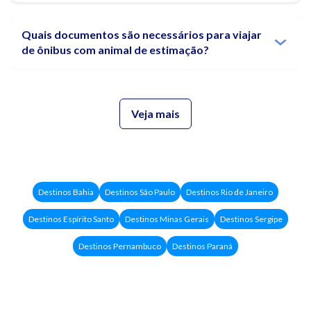
Quais documentos são necessários para viajar
de ônibus com animal de estimação?
Posso levar meu animal de estimação no colo
Veja mais
durante a viagem?
O que fazer se meu animal de estimação se
sujar ou fizer necessidades durante a viagem?
Destinos Bahia
Destinos São Paulo
Destinos Rio de Janeiro
Destinos Espírito Santo
Destinos Minas Gerais
Destinos Sergipe
Destinos Pernambuco
Destinos Paraná