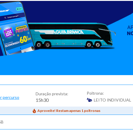
Poltrona:
Duração prevista:
r percurso
15h30
LEITO INDIVIDUAL
Aproveite! Restam apenas 1 poltronas
SB