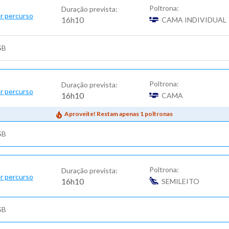
Poltrona:
Duração prevista:
r percurso
16h10
CAMA INDIVIDUAL
SB
Poltrona:
Duração prevista:
r percurso
16h10
CAMA
Aproveite! Restam apenas 1 poltronas
SB
Poltrona:
Duração prevista:
r percurso
16h10
SEMILEITO
SB