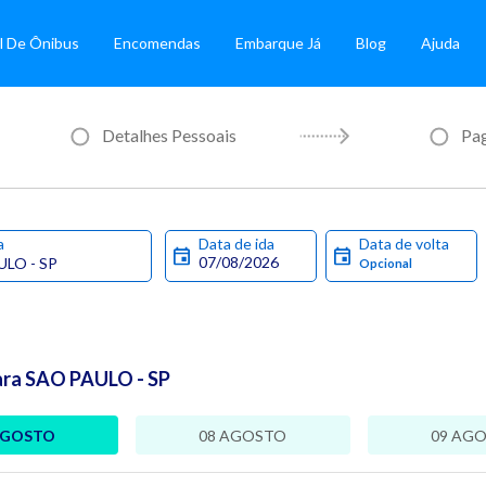
l De Ônibus
Encomendas
Embarque Já
Blog
Ajuda
Detalhes Pessoais
Pa
a
Data de ida
Data de volta
ara SAO PAULO - SP
AGOSTO
08 AGOSTO
09 AG