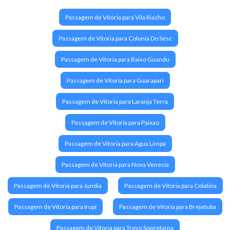
Passagem de Vitoria para Vila Riacho
Passagem de Vitoria para Colonia Do Sesc
Passagem de Vitoria para Baixo Guandu
Passagem de Vitoria para Guarapari
Passagem de Vitoria para Laranja Terra
Passagem de Vitoria para Paixao
Passagem de Vitoria para Agua Limpa
Passagem de Vitoria para Nova Venecia
Passagem de Vitoria para Jundia
Passagem de Vitoria para Colatina
Passagem de Vitoria para Irupi
Passagem de Vitoria para Brejetuba
Passagem de Vitoria para Trevo Sooretama