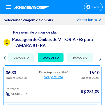
Entrar
sr.header.toggle.navigation
Selecionar viagem de ônibus
Alterar busca
Passagem de ônibus de ida:
Passagem de Ônibus de VITORIA - ES para
ITAMARAJU - BA
❮
08 AGOSTO
09 AGOSTO
10 AGOSTO
❯
06:30
16:10
Duração prevista: 9h40
Ver percurso
Embarque 09/08
Chegada 09/08
Poltrona:
R$ 231,09
SEMILEITO