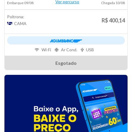
Ver percurso
Embarque 09/08
Chegada 10/08
Poltrona:
R$ 400,14
CAMA
Wi-Fi
Ar Cond.
USB
Esgotado