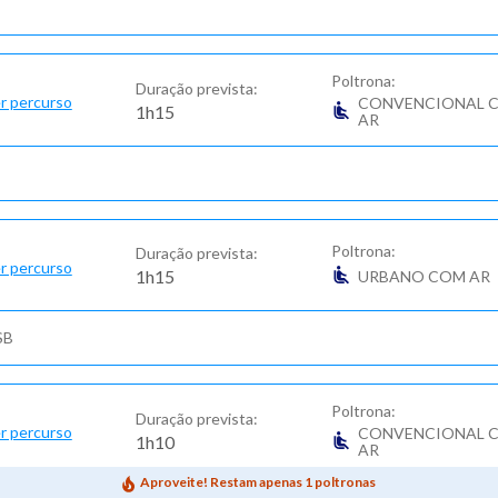
Poltrona:
Duração prevista:
r percurso
CONVENCIONAL 
1h15
AR
Poltrona:
Duração prevista:
r percurso
1h15
URBANO COM AR
SB
Poltrona:
Duração prevista:
r percurso
CONVENCIONAL 
1h10
AR
Aproveite! Restam apenas 1 poltronas