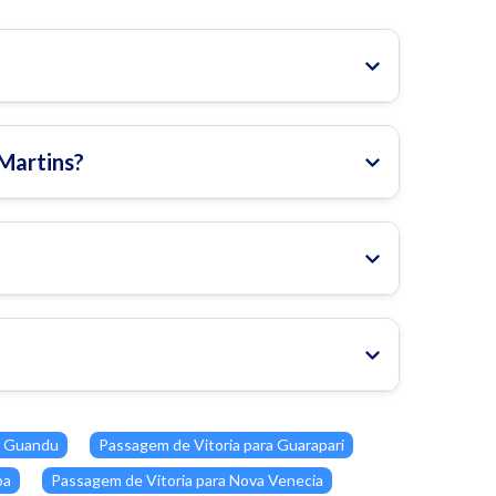
Martins?
o Guandu
Passagem de Vitoria para Guarapari
pa
Passagem de Vitoria para Nova Venecia