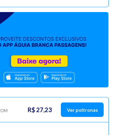
R$ 27,23
Ver poltronas
COM