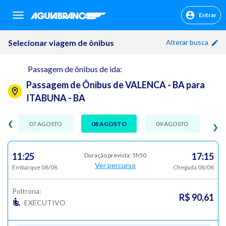
Entrar
sr.header.toggle.navigation
Selecionar viagem de ônibus
Alterar busca
Passagem de ônibus de ida:
Passagem de Ônibus de VALENCA - BA para
ITABUNA - BA
❮
07 AGOSTO
08 AGOSTO
09 AGOSTO
❯
11:25
17:15
Duração prevista: 5h50
Ver percurso
Embarque 08/08
Chegada 08/08
Poltrona:
R$ 90,61
EXECUTIVO