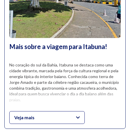
Mais sobre a viagem para Itabuna!
No coração do sul da Bahia, Itabuna se destaca como uma
cidade vibrante, marcada pela força da cultura regional e pela
energia típica do interior baiano. Conhecida como terra de
Jorge Amado e parte da célebre região cacaueira, o município
combina tradição, gastronomia e uma atmosfera acolhedora,
ideal para quem busca vivenciar o dia a dia baiano além das
praias.
A cidade cresceu às margens do Rio Cachoeira e conserva um
centro comercial movimentado, que atrai moradores de toda a
Veja mais
região. Bairros como o Jardim do Ó e o Góes Calmon são
pontos de encontro para quem aprecia boa comida e cafés