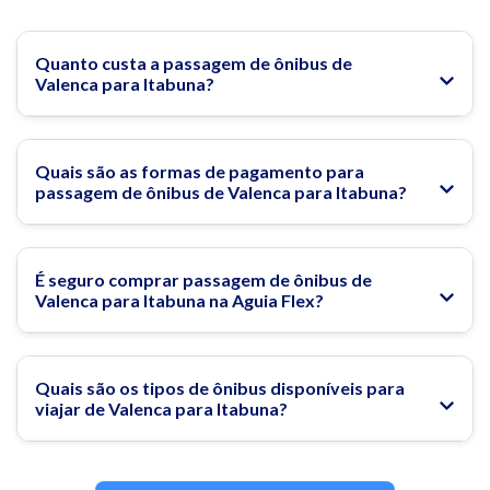
charmosos. Já espaços como a Praça Olinto Leone e o Teatro
Municipal Candinha Dórea oferecem uma programação
variada, reforçando a identidade cultural local.
Quanto custa a passagem de ônibus de
Valenca para Itabuna?
Outro destaque é a proximidade com Ilhéus, a apenas alguns
minutos de estrada. A dupla de cidades forma um eixo
turístico interessante: Itabuna com sua força urbana e
comercial; Ilhéus com praias, história e cenários que
Quais são as formas de pagamento para
passagem de ônibus de Valenca para Itabuna?
inspiraram algumas das obras mais marcantes da literatura
brasileira.
Passagem de ônibus para Itabuna
É seguro comprar passagem de ônibus de
Valenca para Itabuna na Aguia Flex?
O que fazer em Itabuna?
Quais são os tipos de ônibus disponíveis para
viajar de Valenca para Itabuna?