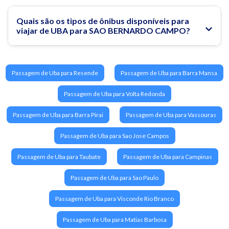
Quais são os tipos de ônibus disponíveis para
viajar de UBA para SAO BERNARDO CAMPO?
Passagem de Uba para Resende
Passagem de Uba para Barra Mansa
Passagem de Uba para Volta Redonda
Passagem de Uba para Barra Pirai
Passagem de Uba para Vassouras
Passagem de Uba para Sao Jose Campos
Passagem de Uba para Taubate
Passagem de Uba para Campinas
Passagem de Uba para Sao Paulo
Passagem de Uba para Visconde Rio Branco
Passagem de Uba para Matias Barbosa