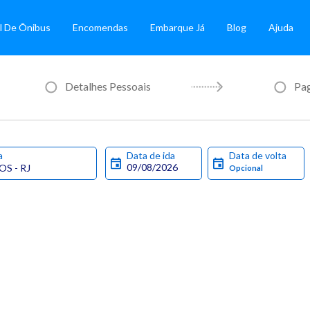
l De Ônibus
Encomendas
Embarque Já
Blog
Ajuda
Detalhes Pessoais
Pa
a
Data de ida
Data de volta