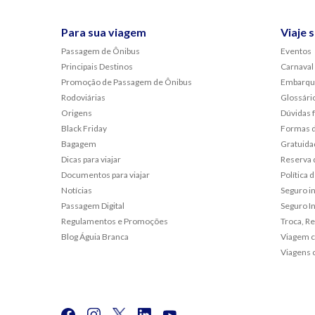
Para sua viagem
Viaje 
Passagem de Ônibus
Eventos
Principais Destinos
Carnaval
Promoção de Passagem de Ônibus
Embarqu
Rodoviárias
Glossári
Origens
Dúvidas 
Black Friday
Formas 
Bagagem
Gratuida
Dicas para viajar
Reserva 
Documentos para viajar
Política
Notícias
Seguro i
Passagem Digital
Seguro In
Regulamentos e Promoções
Troca, R
Blog Águia Branca
Viagem c
Viagens 