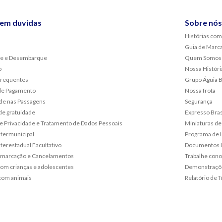
sem duvidas
Sobre nós
Histórias com
Guia de Marc
e e Desembarque
Quem Somos
o
Nossa Históri
frequentes
Grupo Águia 
de Pagamento
Nossa frota
de nas Passagens
Segurança
de gratuidade
Expresso Bras
 de Privacidade e Tratamento de Dados Pessoais
Miniaturas de
ntermunicipal
Programa de 
terestadual Facultativo
Documentos L
emarcação e Cancelamentos
Trabalhe con
om crianças e adolescentes
Demonstraçõe
com animais
Relatório de T