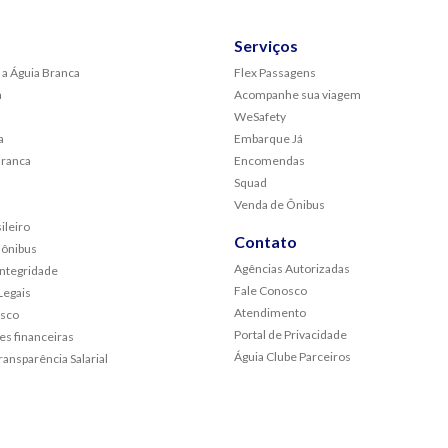
Serviços
 a Águia Branca
Flex Passagens
a
Acompanhe sua viagem
WeSafety
a
Embarque Já
Branca
Encomendas
Squad
Venda de Ônibus
ileiro
Contato
 ônibus
Agências Autorizadas
Integridade
Fale Conosco
egais
Atendimento
osco
Portal de Privacidade
s financeiras
Águia Clube Parceiros
ransparência Salarial