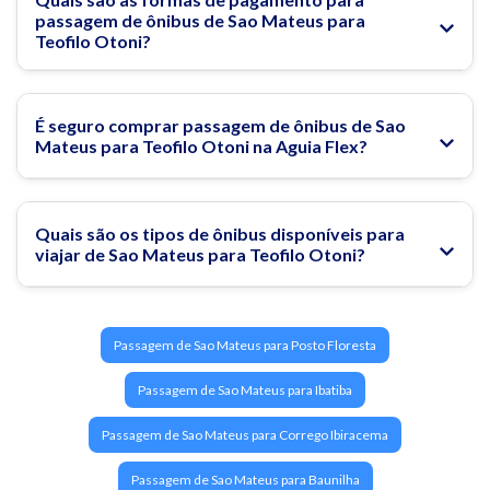
passagem de ônibus de Sao Mateus para
Teofilo Otoni?
É seguro comprar passagem de ônibus de Sao
Mateus para Teofilo Otoni na Aguia Flex?
Quais são os tipos de ônibus disponíveis para
viajar de Sao Mateus para Teofilo Otoni?
Passagem de Sao Mateus para Posto Floresta
Passagem de Sao Mateus para Ibatiba
Passagem de Sao Mateus para Corrego Ibiracema
Passagem de Sao Mateus para Baunilha