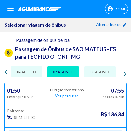
Entrar
sr.header.toggle.navigation
Selecionar viagem de ônibus
Alterar busca
Passagem de ônibus de ida:
Passagem de Ônibus de SAO MATEUS - ES
para TEOFILO OTONI - MG
❮
06 AGOSTO
07 AGOSTO
08 AGOSTO
❯
01:50
07:55
Duração prevista: 6h5
Ver percurso
Embarque 07/08
Chegada 07/08
Poltrona:
R$ 186,84
SEMILEITO