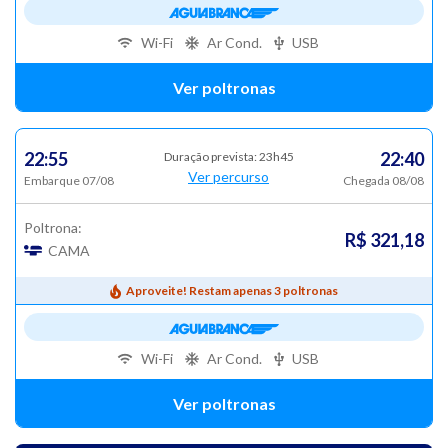
Wi-Fi
Ar Cond.
USB
Ver poltronas
22:55
22:40
Duração prevista: 23h45
Ver percurso
Embarque 07/08
Chegada 08/08
Poltrona:
R$ 321,18
CAMA
Aproveite! Restam apenas 3 poltronas
Wi-Fi
Ar Cond.
USB
Ver poltronas