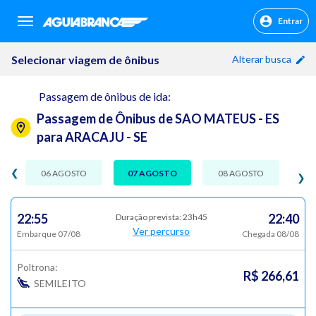
Entrar
sr.header.toggle.navigation
Selecionar viagem de ônibus
Alterar busca
Passagem de ônibus de ida:
Passagem de Ônibus de SAO MATEUS - ES
para ARACAJU - SE
❮
06 AGOSTO
07 AGOSTO
08 AGOSTO
❯
22:55
22:40
Duração prevista: 23h45
Ver percurso
Embarque 07/08
Chegada 08/08
Poltrona:
R$ 266,61
SEMILEITO