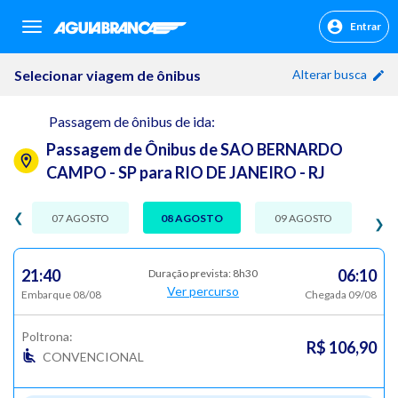
Entrar
sr.header.toggle.navigation
Selecionar viagem de ônibus
Alterar busca
Passagem de ônibus de ida:
Passagem de Ônibus de SAO BERNARDO
CAMPO - SP para RIO DE JANEIRO - RJ
❮
07 AGOSTO
08 AGOSTO
09 AGOSTO
❯
21:40
06:10
Duração prevista: 8h30
Ver percurso
Embarque 08/08
Chegada 09/08
Poltrona:
R$ 106,90
CONVENCIONAL