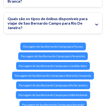
Branca?
Mantenha-se hidratado durante a viagem.
Esses cuidados ajudam a tornar o percurso mais tranquilo e
agradável.
Quais são os tipos de ônibus disponíveis para
viajar de Sao Bernardo Campo para Rio De
Janeiro?
O que fazer no Rio de Janeiro?
Rodoviária do Rio
Passagem de Sao Bernardo Campo para Pocoes
Passagem de ônibus para Rio de Janeiro
Passagem de Sao Bernardo Campo para Paramirim
O que fazer na Lapa?
Passagem de Sao Bernardo Campo para Candido Sales
As 12 Melhores Praias do Rio de Janeiro
Passagem de Sao Bernardo Campo para Vitoria Da Conquista
Passagem de Sao Bernardo Campo para Rio De Janeiro
Passagem de Sao Bernardo Campo para Volta Redonda
Passagem de Sao Bernardo Campo para Resende