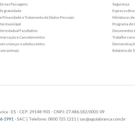
de nas Passagens
Segurança
de gratuidade
Expresso Bras
 de Privacidade e Tratamento de Dados Pessoais
Miniaturas de
ntermunicipal
Programa de 
terestadual Facultativo
Documentos L
emarcação e Cancelamentos
Trabalhe con
om crianças e adolescentes
Demonstraçõe
com animais
Relatório de T
riacica - ES - CEP: 29148-901 - CNPJ: 27.486.182/0001-09
96-1991
- SAC | Telefone: 0800 725 1211 |
sac@aguiabranca.com.br