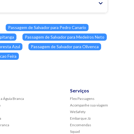
Passagem de Salvador para Pedro Canario
apitanga
Passagem de Salvador para Medeiros Neto
oresta Azul
Passagem de Salvador para Olivenca
cao Feira
Serviços
 a Águia Branca
Flex Passagens
a
Acompanhe sua viagem
WeSafety
a
Embarque Já
Branca
Encomendas
Squad