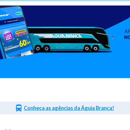
Conheça as agências da Águia Branca!