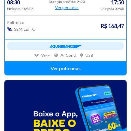
08:30
17:50
Duração prevista: 9h20
Ver percurso
Embarque 09/08
Chegada 09/08
Poltrona:
R$ 168,47
SEMILEITO
Wi-Fi
Ar Cond.
USB
Ver poltronas