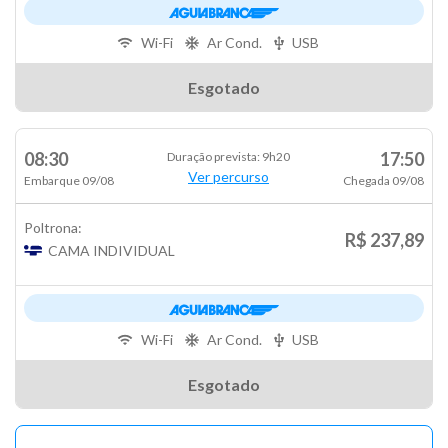
Wi-Fi
Ar Cond.
USB
Esgotado
08:30
17:50
Duração prevista: 9h20
Ver percurso
Embarque 09/08
Chegada 09/08
Poltrona:
R$ 237,89
CAMA INDIVIDUAL
Wi-Fi
Ar Cond.
USB
Esgotado