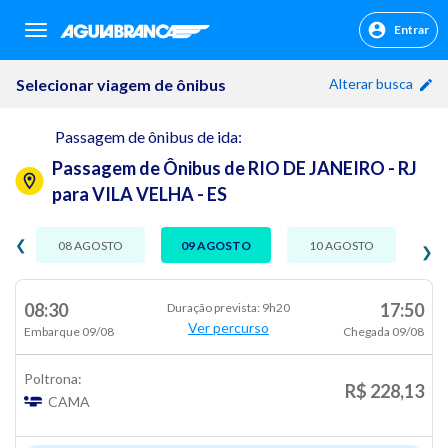
Entrar
sr.header.toggle.navigation
Selecionar viagem de ônibus
Alterar busca
Passagem de ônibus de ida:
Passagem de Ônibus de RIO DE JANEIRO - RJ
para VILA VELHA - ES
❮
08 AGOSTO
09 AGOSTO
10 AGOSTO
❯
08:30
17:50
Duração prevista: 9h20
Ver percurso
Embarque 09/08
Chegada 09/08
Poltrona:
R$ 228,13
CAMA