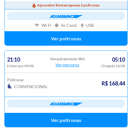
Aproveite! Restam apenas 2 poltronas
Wi-Fi
Ar Cond.
USB
Ver poltronas
21:10
05:10
Duração prevista: 8h0
Ver percurso
Embarque 09/08
Chegada 10/08
Poltrona:
R$ 168,44
CONVENCIONAL
Ver poltronas