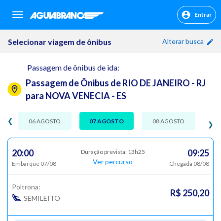
Entrar
sr.header.toggle.navigation
Selecionar viagem de ônibus
Alterar busca
Passagem de ônibus de ida:
Passagem de Ônibus de RIO DE JANEIRO - RJ
para NOVA VENECIA - ES
❮
06 AGOSTO
07 AGOSTO
08 AGOSTO
❯
20:00
09:25
Duração prevista: 13h25
Ver percurso
Embarque 07/08
Chegada 08/08
Poltrona:
R$ 250,20
SEMILEITO