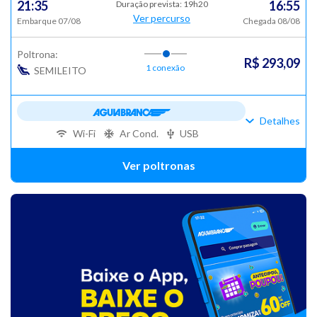
21:35
16:55
Duração prevista: 19h20
Ver percurso
Embarque 07/08
Chegada 08/08
Poltrona:
R$ 293,09
1 conexão
SEMILEITO
Detalhes
Wi-Fi
Ar Cond.
USB
Ver poltronas