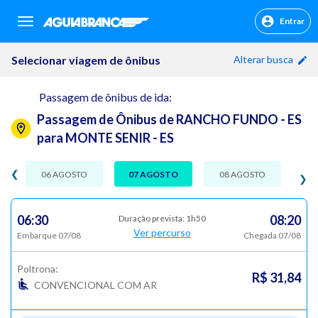
Entrar
sr.header.toggle.navigation
Selecionar viagem de ônibus
Alterar busca
Passagem de ônibus de ida:
Passagem de Ônibus de RANCHO FUNDO - ES
para MONTE SENIR - ES
❮
06 AGOSTO
07 AGOSTO
08 AGOSTO
❯
06:30
08:20
Duração prevista: 1h50
Ver percurso
Embarque 07/08
Chegada 07/08
Poltrona:
R$ 31,84
CONVENCIONAL COM AR