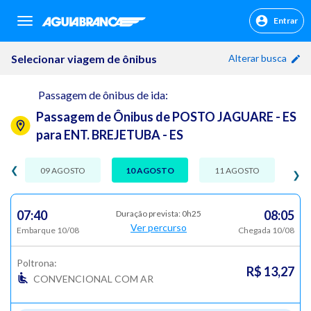
Entrar
sr.header.toggle.navigation
Selecionar viagem de ônibus
Alterar busca
Passagem de ônibus de ida:
Passagem de Ônibus de POSTO JAGUARE - ES
para ENT. BREJETUBA - ES
❮
09 AGOSTO
10 AGOSTO
11 AGOSTO
❯
07:40
08:05
Duração prevista: 0h25
Ver percurso
Embarque 10/08
Chegada 10/08
Poltrona:
R$ 13,27
CONVENCIONAL COM AR