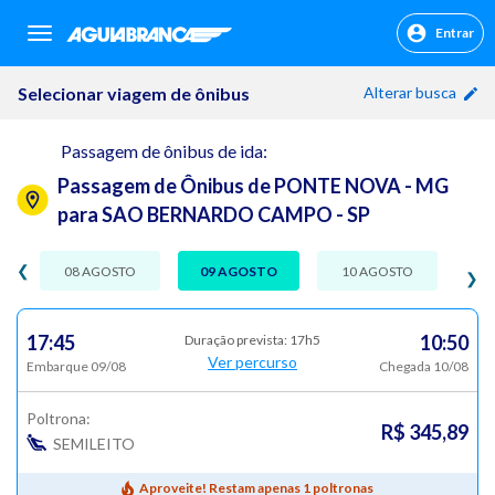
Entrar
sr.header.toggle.navigation
Selecionar viagem de ônibus
Alterar busca
Passagem de ônibus de ida:
Passagem de Ônibus de PONTE NOVA - MG
para SAO BERNARDO CAMPO - SP
❮
08 AGOSTO
09 AGOSTO
10 AGOSTO
❯
17:45
10:50
Duração prevista: 17h5
Ver percurso
Embarque 09/08
Chegada 10/08
Poltrona:
R$ 345,89
SEMILEITO
Aproveite! Restam apenas 1 poltronas