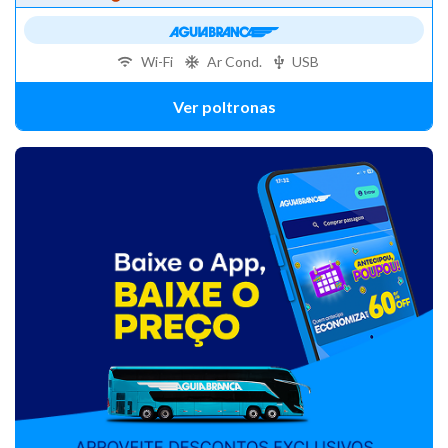
Wi-Fi
Ar Cond.
USB
Ver poltronas