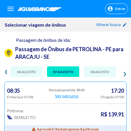
Entrar
sr.header.toggle.navigation
Selecionar viagem de ônibus
Alterar busca
Passagem de ônibus de ida:
Passagem de Ônibus de PETROLINA - PE para
ARACAJU - SE
❮
06 AGOSTO
07 AGOSTO
08 AGOSTO
❯
08:35
17:20
Duração prevista: 8h45
Ver percurso
Embarque 07/08
Chegada 07/08
Poltrona:
R$ 139,91
SEMILEITO
Aproveite! Restam apenas 8 poltronas