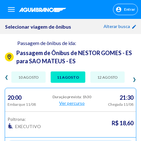
Entrar
sr.header.toggle.navigation
Selecionar viagem de ônibus
Alterar busca
Passagem de ônibus de ida:
Passagem de Ônibus de NESTOR GOMES - ES
para SAO MATEUS - ES
❮
10 AGOSTO
11 AGOSTO
12 AGOSTO
❯
20:00
21:30
Duração prevista: 1h30
Ver percurso
Embarque 11/08
Chegada 11/08
Poltrona:
R$ 18,60
EXECUTIVO