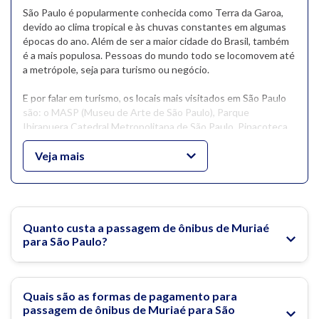
São Paulo é popularmente conhecida como Terra da Garoa,
devido ao clima tropical e às chuvas constantes em algumas
épocas do ano. Além de ser a maior cidade do Brasil, também
é a mais populosa. Pessoas do mundo todo se locomovem até
a metrópole, seja para turismo ou negócio.
E por falar em turismo, os locais mais visitados em São Paulo
são: o MASP (Museu de Arte de São Paulo), Parque
Ibirapuera,Catedral Metropolitana de São Paulo, Pinacoteca
de São Paulo, Mercado Municipal, Avenida Paulista aos
domingos, e claro, os principais bairros.
Veja mais
O bairro da Liberdade, de influência Japonesa, atrai muitos
turistas, tanto pelo visual quanto pela gastronomia e lojas. Já
a rua 25 de março, conhecida por ser um dos maiores centros
comerciais da América Latina, lá você encontra de tudo um
Quanto custa a passagem de ônibus de Muriaé
pouco. A Vila Madalena, um dos bairros boêmios de São Paulo,
para São Paulo?
também é uma ótima opção para aproveitar.
Na Águia Branca você compra passagem de ônibus do Rio de
Quais são as formas de pagamento para
Janeiro para São Paulo com preços imperdíveis!
passagem de ônibus de Muriaé para São