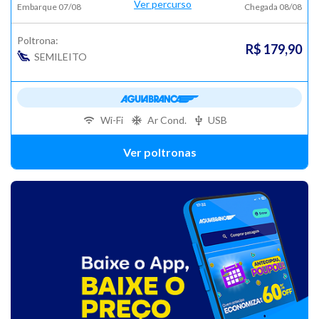
Ver percurso
Embarque 07/08
Chegada 08/08
Poltrona:
R$ 179,90
SEMILEITO
Wi-Fi
Ar Cond.
USB
Ver poltronas