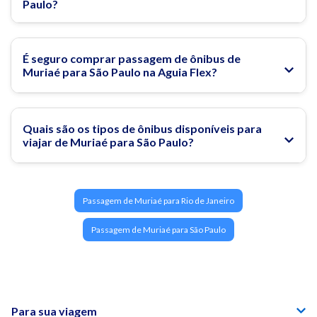
Paulo?
O que fazer em São Paulo
Rodoviária do Tietê
É seguro comprar passagem de ônibus de
Muriaé para São Paulo na Aguia Flex?
Passagem de ônibus para São Paulo
Quais são os tipos de ônibus disponíveis para
Os Melhores Passeios Gratuitos em São Paulo!
viajar de Muriaé para São Paulo?
Edifício Martinelli: Conheça um dos edifícios mais
famosos de São Paulo!
Passagem de Muriaé para Rio de Janeiro
Tudo sobre o Mercado Municipal de São Paulo
Passagem de Muriaé para São Paulo
(Mercadão)
Conheça os melhores museus de São Paulo: Dicas,
curiosidades e muito mais!
Para sua viagem