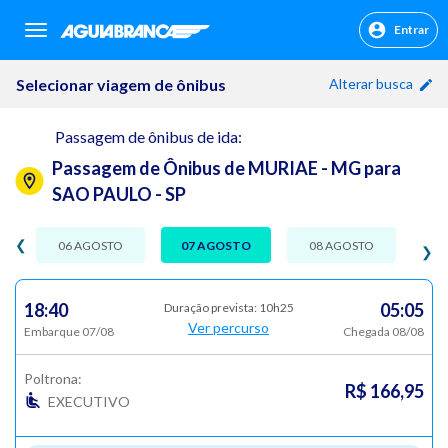
Entrar
sr.header.toggle.navigation
Selecionar viagem de ônibus
Alterar busca
Passagem de ônibus de ida:
Passagem de Ônibus de MURIAE - MG para
SAO PAULO - SP
❮
06 AGOSTO
07 AGOSTO
08 AGOSTO
❯
18:40
05:05
Duração prevista: 10h25
Ver percurso
Embarque 07/08
Chegada 08/08
Poltrona:
R$ 166,95
EXECUTIVO