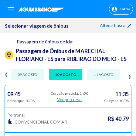
Entrar
sr.header.toggle.navigation
Selecionar viagem de ônibus
Alterar busca
Passagem de ônibus de ida:
Passagem de Ônibus de MARECHAL
FLORIANO - ES para RIBEIRAO DO MEIO - ES
❮
09 AGOSTO
10 AGOSTO
11 AGOSTO
❯
09:45
11:35
Duração prevista: 1h50
Ver percurso
Embarque 10/08
Chegada 10/08
Poltrona:
R$ 40,79
CONVENCIONAL COM AR